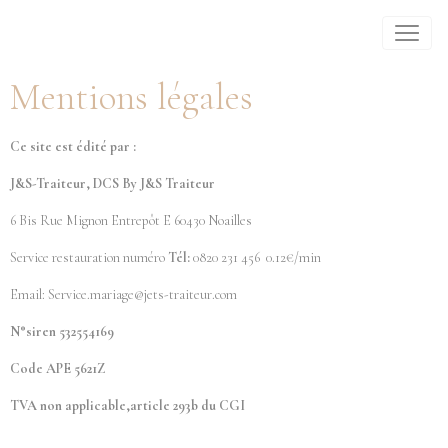
Mentions légales
Ce site est édité par :
J&S-Traiteur, DCS By J&S Traiteur
6 Bis Rue Mignon Entrepôt E 60430 Noailles
Service restauration numéro
Tél:
0820 231 456 0.12€/min
Email: Service.mariage@jets-traiteur.com
N°siren 532554169
Code APE 5621Z
TVA non applicable,article 293b du CGI