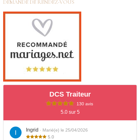
DEMANDE DE RENDEZ-VOUS
DCS Traiteur
130 avis
5.0 sur 5
Ingrid
· Marié(e) le 25/04/2026
5.0