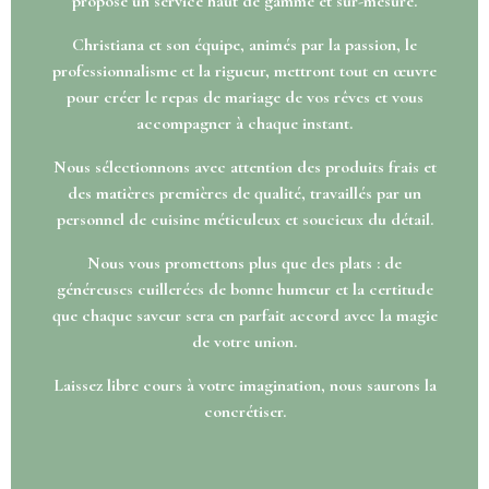
propose un service haut de gamme et sur-mesure.
Christiana et son équipe, animés par la passion, le
professionnalisme et la rigueur, mettront tout en œuvre
pour créer le repas de mariage de vos rêves et vous
accompagner à chaque instant.
Nous sélectionnons avec attention des produits frais et
des matières premières de qualité, travaillés par un
personnel de cuisine méticuleux et soucieux du détail.
Nous vous promettons plus que des plats : de
généreuses cuillerées de bonne humeur et la certitude
que chaque saveur sera en parfait accord avec la magie
de votre union.
Laissez libre cours à votre imagination, nous saurons la
concrétiser.